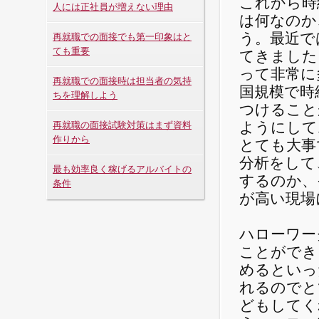
これから時
人には正社員が増えない理由
は何なのか
う。最近で
再就職での面接でも第一印象はと
ても重要
てきました
って非常に
再就職での面接時は担当者の気持
国規模で時
ちを理解しよう
つけること
ようにして
再就職の面接試験対策はまず資料
作りから
とても大事
分析をして
最も効率良く稼げるアルバイトの
するのか、
条件
が高い現場
ハローワー
ことができ
めるといっ
れるのでと
どもしてく