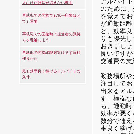
アルバイト
人には正社員が増えない理由
のために、
を覚えてお
再就職での面接でも第一印象はと
ても重要
が通勤距離
ど、効率良
再就職での面接時は担当者の気持
りも優先し
ちを理解しよう
おきましょ
良いですが
再就職の面接試験対策はまず資料
作りから
交通費の支
最も効率良く稼げるアルバイトの
勤務場所や
条件
注目してお
出来るアル
す。極端な
も、通勤時
効率が悪く
数分で通え
率良く稼げ